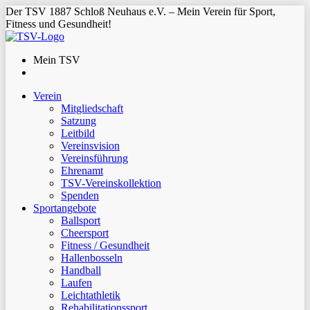
Der TSV 1887 Schloß Neuhaus e.V. – Mein Verein für Sport,
Fitness und Gesundheit!
Mein TSV
Verein
Mitgliedschaft
Satzung
Leitbild
Vereinsvision
Vereinsführung
Ehrenamt
TSV-Vereinskollektion
Spenden
Sportangebote
Ballsport
Cheersport
Fitness / Gesundheit
Hallenbosseln
Handball
Laufen
Leichtathletik
Rehabilitationssport