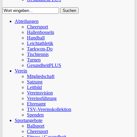
Suchen
Close
Abteilungen
Suchen
Cheersport
Hallenbosseln
Handball
Leichtathletik
Taekwon-Do
Tischtennis
Turnen
GesundheitPLUS
Verein
Mitgliedschaft
Satzung
Leitbild
Vereinsvision
Vereinsführung
Ehrenamt
TSV-Vereinskollektion
Spenden
Sportangebote
Ballsport
Cheersport
Fitness / Gesundheit