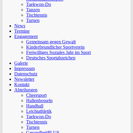
Taekwon-Do
Tanzen
Tischtennis
Turnen
News
Termine
Engagement
Gemeinsam gegen Gewalt
Kinderfreundlicher Sportverein
Freiwilliges Soziales Jahr im Sport
Deutsches Sportabzeichen
Galerie
Impressum
Datenschutz
Newsletter
Kontakt
Abteilungen
Cheersport
Hallenbosseln
Handball
Leichtathletik
Taekwon-Do
Tischtennis
Turnen
GesundheitPLUS