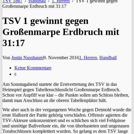
TSV 1887
/
Handball
/
1. Herren
/
TSV 1 gewinnt gegen
Großenmarpe Erdbruch mit 31:17
TSV 1 gewinnt gegen
Großenmarpe Erdbruch mit
31:17
Von
Justin Nussbaum
9. November 2016
1. Herren
,
Handball
Keine Kommentare
0
Am Sonntagabend startete die Erstvertretung des TSV in das
Heimspiel gegen Tabellenschlusslicht Großenmarpe Erdbruch.
Schon vor Anpfiff war klar – die Punkte sollen am Schloss bleiben,
damit man Anschluss an die oberen Tabellenplätze hält.
Wie aber auch in der vergangenen Woche gegen Detmold wurde die
erste Halbzeit der Partie gehörig verschlafen. Offensiv agierten die
TSV-Akteure unkonzentriert und es schlichen sich viel Fehlpässe
und unnötige Ballverluste ein, die von überhasteten und ungenauen
Torabschlüssen komplettiert wurden. So gelang es dem TSV lange