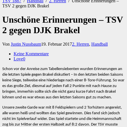
TSV 1887
/
Handball
/
2. Herren
/
Unschöne Erinnerungen –
TSV 2 gegen DJK Brakel
Unschöne Erinnerungen – TSV
2 gegen DJK Brakel
Von
Justin Nussbaum
19. Februar 2017
2. Herren
,
Handball
Keine Kommentare
Love
0
Schon vor der Anreise zum Tabellensiebenten wurden Erinnerungen an
die letzten Spiele gegen Brakel diskutiert – In den letzten beiden Saisons
keine Siege, teilweise eine Niederlage nach einer 8-Tore-Führung. So war
es das große Ziel, diesmal auf jeden Fall 2 Punkte mit nach Hause zu
bringen, immerhin sollte sich die nicht ganz kurze Fahrt nach Brakel
lohnen und es war etwas aus den letzten Saisons gut zu machen.
Unsere zweite Garde war mit 8 Feldspielern und 2 Torhütern angereist,
alle waren heiß und wollten das Spiel gewinnen. Dies fand sich jedoch
nicht im Spielverlauf wider. Das Spiel startete und die Heimmannschaft
zog bis zur Mitter der ersten Halbzeit auf 8:2 davon. Der TSV musste