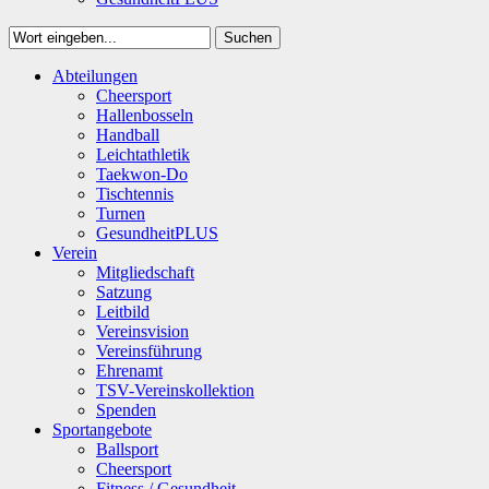
Suchen
Close
Abteilungen
Suchen
Cheersport
Hallenbosseln
Handball
Leichtathletik
Taekwon-Do
Tischtennis
Turnen
GesundheitPLUS
Verein
Mitgliedschaft
Satzung
Leitbild
Vereinsvision
Vereinsführung
Ehrenamt
TSV-Vereinskollektion
Spenden
Sportangebote
Ballsport
Cheersport
Fitness / Gesundheit