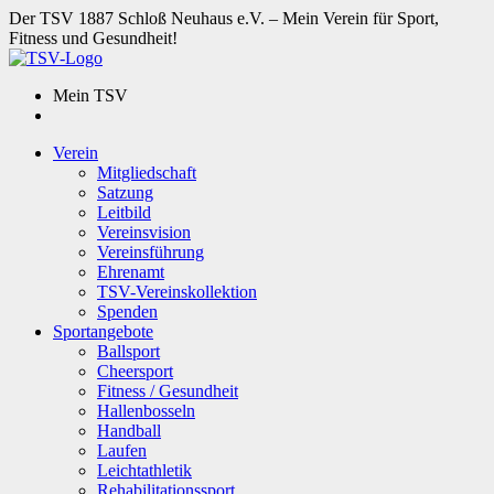
Der TSV 1887 Schloß Neuhaus e.V. – Mein Verein für Sport,
Fitness und Gesundheit!
Mein TSV
Verein
Mitgliedschaft
Satzung
Leitbild
Vereinsvision
Vereinsführung
Ehrenamt
TSV-Vereinskollektion
Spenden
Sportangebote
Ballsport
Cheersport
Fitness / Gesundheit
Hallenbosseln
Handball
Laufen
Leichtathletik
Rehabilitationssport