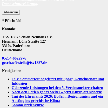
Datenschutzerklärung
.
Absenden
* Pflichtfeld
Kontakt
TSV 1887 Schloß Neuhaus e.V.
Hermann-Löns-Straße 127
33104 Paderborn
Deutschland
05254-6622976
geschaeftsstelle@tsv1887.de
Neuigkeiten
TSV Sommerfest begeistert mit Sport, Gemeinschaft und
Inklusion
Glänzende Leistungen bei den 5. Vereinsmeisterschaften
Nach den Ferien geht’s weiter – jetzt Kursplatz sichern!
Tag des Ehrenamts 2026: Boßeln, Begegnungen und ein
Ausflug ins griechische Klima
Sommerferienkurse