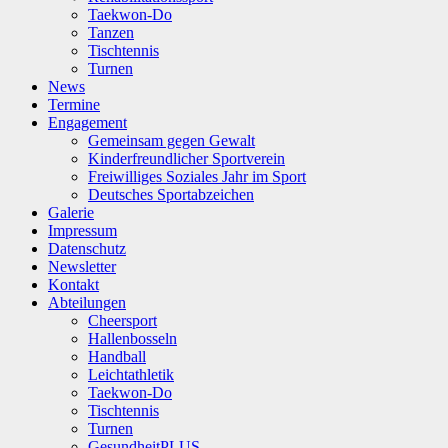
Taekwon-Do
Tanzen
Tischtennis
Turnen
News
Termine
Engagement
Gemeinsam gegen Gewalt
Kinderfreundlicher Sportverein
Freiwilliges Soziales Jahr im Sport
Deutsches Sportabzeichen
Galerie
Impressum
Datenschutz
Newsletter
Kontakt
Abteilungen
Cheersport
Hallenbosseln
Handball
Leichtathletik
Taekwon-Do
Tischtennis
Turnen
GesundheitPLUS