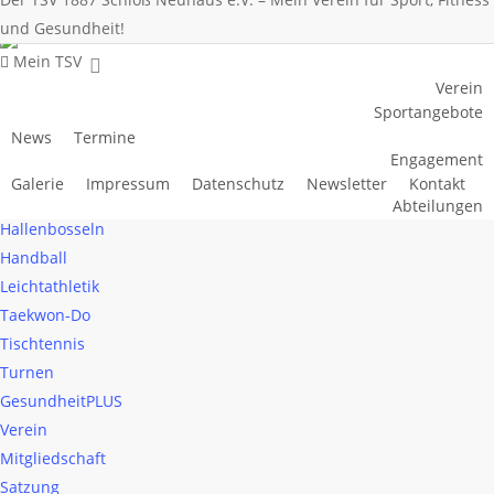
und Gesundheit!
Mein TSV
Verein
Sportangebote
News
Termine
Engagement
Abteilungen
Galerie
Impressum
Datenschutz
Newsletter
Kontakt
Cheersport
Abteilungen
Taekwon-Do
Leichtathletik
Handball
Hallenbosseln
Cheersport
GesundheitPLUS
Turnen
Tischtennis
Hallenbosseln
Handball
Leichtathletik
Taekwon-Do
Tischtennis
Turnen
GesundheitPLUS
Verein
Mitgliedschaft
Satzung