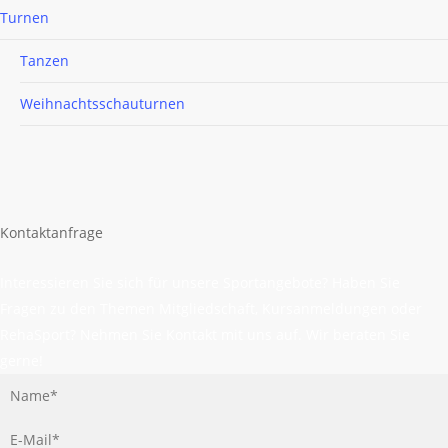
Turnen
Tanzen
Weihnachtsschauturnen
Kontaktanfrage
Interessieren Sie sich für unsere Sportangebote? Haben Sie
Fragen zu den Themen Mitgliedschaft, Kursanmeldungen oder
RehaSport? Nehmen Sie Kontakt mit uns auf. Wir beraten Sie
gerne!