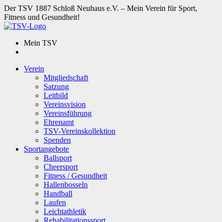
Der TSV 1887 Schloß Neuhaus e.V. – Mein Verein für Sport,
Fitness und Gesundheit!
Mein TSV
Verein
Mitgliedschaft
Satzung
Leitbild
Vereinsvision
Vereinsführung
Ehrenamt
TSV-Vereinskollektion
Spenden
Sportangebote
Ballsport
Cheersport
Fitness / Gesundheit
Hallenbosseln
Handball
Laufen
Leichtathletik
Rehabilitationssport