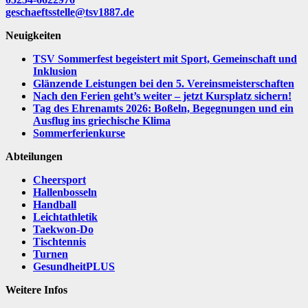
geschaeftsstelle@tsv1887.de
Neuigkeiten
TSV Sommerfest begeistert mit Sport, Gemeinschaft und
Inklusion
Glänzende Leistungen bei den 5. Vereinsmeisterschaften
Nach den Ferien geht’s weiter – jetzt Kursplatz sichern!
Tag des Ehrenamts 2026: Boßeln, Begegnungen und ein
Ausflug ins griechische Klima
Sommerferienkurse
Abteilungen
Cheersport
Hallenbosseln
Handball
Leichtathletik
Taekwon-Do
Tischtennis
Turnen
GesundheitPLUS
Weitere Infos