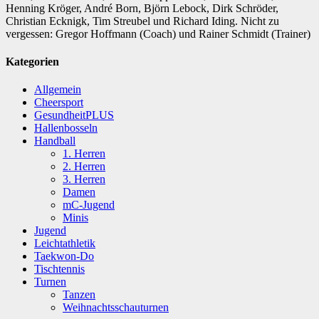
Henning Kröger, André Born, Björn Lebock, Dirk Schröder,
Christian Ecknigk, Tim Streubel und Richard Iding. Nicht zu
vergessen: Gregor Hoffmann (Coach) und Rainer Schmidt (Trainer)
Kategorien
Allgemein
Cheersport
GesundheitPLUS
Hallenbosseln
Handball
1. Herren
2. Herren
3. Herren
Damen
mC-Jugend
Minis
Jugend
Leichtathletik
Taekwon-Do
Tischtennis
Turnen
Tanzen
Weihnachtsschauturnen