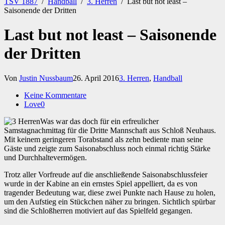
TSV 1887
/
Handball
/
3. Herren
/
Last but not least –
Saisonende der Dritten
Last but not least – Saisonende
der Dritten
Von
Justin Nussbaum
26. April 2016
3. Herren
,
Handball
Keine Kommentare
Love
0
Was war das doch für ein erfreulicher
Samstagnachmittag für die Dritte Mannschaft aus Schloß Neuhaus.
Mit keinem geringeren Torabstand als zehn bediente man seine
Gäste und zeigte zum Saisonabschluss noch einmal richtig Stärke
und Durchhaltevermögen.
Trotz aller Vorfreude auf die anschließende Saisonabschlussfeier
wurde in der Kabine an ein ernstes Spiel appelliert, da es von
tragender Bedeutung war, diese zwei Punkte nach Hause zu holen,
um den Aufstieg ein Stückchen näher zu bringen. Sichtlich spürbar
sind die Schloßherren motiviert auf das Spielfeld gegangen.