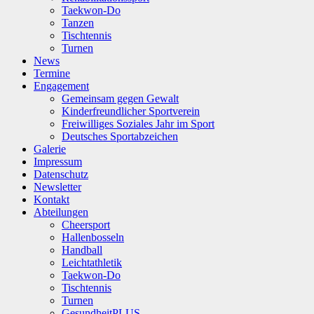
Taekwon-Do
Tanzen
Tischtennis
Turnen
News
Termine
Engagement
Gemeinsam gegen Gewalt
Kinderfreundlicher Sportverein
Freiwilliges Soziales Jahr im Sport
Deutsches Sportabzeichen
Galerie
Impressum
Datenschutz
Newsletter
Kontakt
Abteilungen
Cheersport
Hallenbosseln
Handball
Leichtathletik
Taekwon-Do
Tischtennis
Turnen
GesundheitPLUS