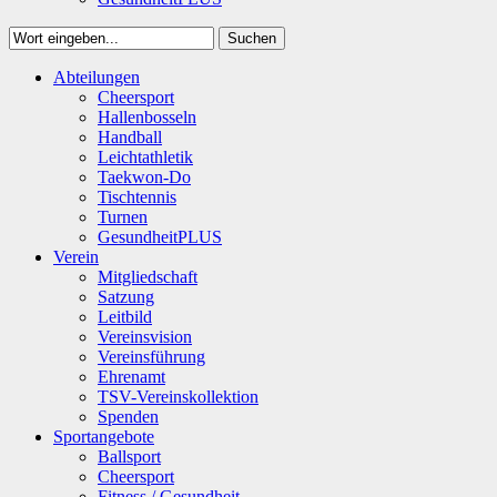
Suchen
Close
Abteilungen
Suchen
Cheersport
Hallenbosseln
Handball
Leichtathletik
Taekwon-Do
Tischtennis
Turnen
GesundheitPLUS
Verein
Mitgliedschaft
Satzung
Leitbild
Vereinsvision
Vereinsführung
Ehrenamt
TSV-Vereinskollektion
Spenden
Sportangebote
Ballsport
Cheersport
Fitness / Gesundheit