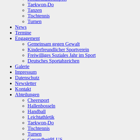
Taekwon-Do
Tanzen
Tischtennis
Turnen
News
Termine
Engagement
Gemeinsam gegen Gewalt
Kinderfreundlicher Sportverein
Freiwilliges Soziales Jahr im Sport
Deutsches Sportabzeichen
Galerie
Impressum
Datenschutz
Newsletter
Kontakt
Abteilungen
Cheersport
Hallenbosseln
Handball
Leichtathletik
Taekwon-Do
Tischtennis
Turnen
GesundheitPLUS