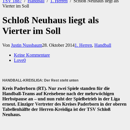
TSV 1887
/
Handball
/
1. Herren
/
Schloß Neuhaus liegt als
Vierter im Soll
Schloß Neuhaus liegt als
Vierter im Soll
Von
Justin Nussbaum
28. Oktober 2014
1. Herren
,
Handball
Keine Kommentare
Love
0
HANDBALL-KREISLIGA: Der Rest steht unten
Kreis Paderborn (RT). Nur zwei Spiele standen für die
Handball-Teams auf Kreisebene nach der mehrwöchigen
Herbstpause an – und nun ruht der Spielbetrieb in der Liga
erneut. Einziger Vertreter des Kreises Paderborn in der oberen
Tabellenhälfte der Herren-Kreisliga ist der TSV Schloß
Neuhaus.