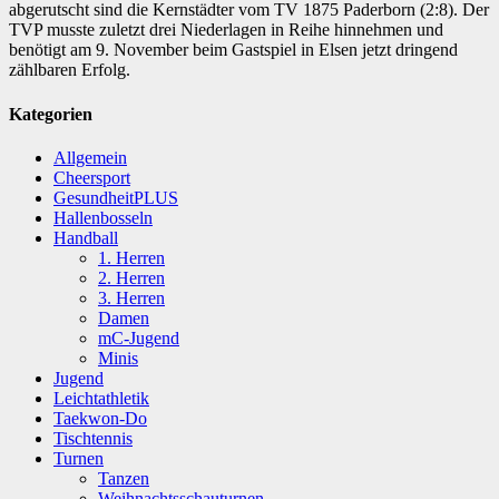
abgerutscht sind die Kernstädter vom TV 1875 Paderborn (2:8). Der
TVP musste zuletzt drei Niederlagen in Reihe hinnehmen und
benötigt am 9. November beim Gastspiel in Elsen jetzt dringend
zählbaren Erfolg.
Kategorien
Allgemein
Cheersport
GesundheitPLUS
Hallenbosseln
Handball
1. Herren
2. Herren
3. Herren
Damen
mC-Jugend
Minis
Jugend
Leichtathletik
Taekwon-Do
Tischtennis
Turnen
Tanzen
Weihnachtsschauturnen