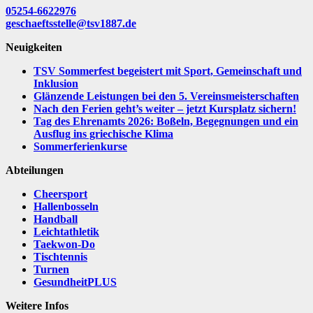
05254-6622976
geschaeftsstelle@tsv1887.de
Neuigkeiten
TSV Sommerfest begeistert mit Sport, Gemeinschaft und
Inklusion
Glänzende Leistungen bei den 5. Vereinsmeisterschaften
Nach den Ferien geht’s weiter – jetzt Kursplatz sichern!
Tag des Ehrenamts 2026: Boßeln, Begegnungen und ein
Ausflug ins griechische Klima
Sommerferienkurse
Abteilungen
Cheersport
Hallenbosseln
Handball
Leichtathletik
Taekwon-Do
Tischtennis
Turnen
GesundheitPLUS
Weitere Infos