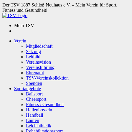
Der TSV 1887 Schloß Neuhaus e.V. – Mein Verein für Sport,
Fitness und Gesundheit!
Mein TSV
Verein
Mitgliedschaft
Satzung
Leitbild
Vereinsvision
Vereinsführung
Ehrenamt
TSV-Vereinskollektion
Spenden
Sportangebote
Ballsport
Cheersport
Fitness / Gesundheit
Hallenbosseln
Handball
Laufen
Leichtathletik
Rehabilitationssport