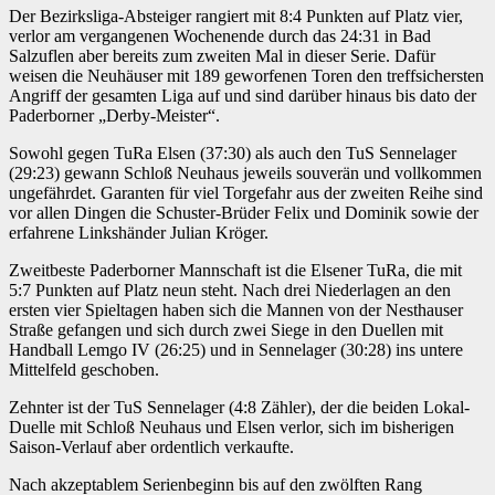
Der Bezirksliga-Absteiger rangiert mit 8:4 Punkten auf Platz vier,
verlor am vergangenen Wochenende durch das 24:31 in Bad
Salzuflen aber bereits zum zweiten Mal in dieser Serie. Dafür
weisen die Neuhäuser mit 189 geworfenen Toren den treffsichersten
Angriff der gesamten Liga auf und sind darüber hinaus bis dato der
Paderborner „Derby-Meister“.
Sowohl gegen TuRa Elsen (37:30) als auch den TuS Sennelager
(29:23) gewann Schloß Neuhaus jeweils souverän und vollkommen
ungefährdet. Garanten für viel Torgefahr aus der zweiten Reihe sind
vor allen Dingen die Schuster-Brüder Felix und Dominik sowie der
erfahrene Linkshänder Julian Kröger.
Zweitbeste Paderborner Mannschaft ist die Elsener TuRa, die mit
5:7 Punkten auf Platz neun steht. Nach drei Niederlagen an den
ersten vier Spieltagen haben sich die Mannen von der Nesthauser
Straße gefangen und sich durch zwei Siege in den Duellen mit
Handball Lemgo IV (26:25) und in Sennelager (30:28) ins untere
Mittelfeld geschoben.
Zehnter ist der TuS Sennelager (4:8 Zähler), der die beiden Lokal-
Duelle mit Schloß Neuhaus und Elsen verlor, sich im bisherigen
Saison-Verlauf aber ordentlich verkaufte.
Nach akzeptablem Serienbeginn bis auf den zwölften Rang