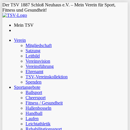
Der TSV 1887 Schloß Neuhaus e.V. – Mein Verein für Sport,
Fitness und Gesundheit!
Mein TSV
Verein
Mitgliedschaft
Satzung
Leitbild
Vereinsvision
Vereinsführung
Ehrenamt
TSV-Vereinskollektion
Spenden
Sportangebote
Ballsport
Cheersport
Fitness / Gesundheit
Hallenbosseln
Handball
Laufen
Leichtathletik
Rehabilitationssport