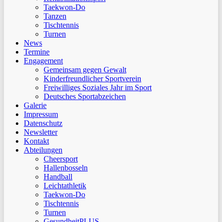
Taekwon-Do
Tanzen
Tischtennis
Turnen
News
Termine
Engagement
Gemeinsam gegen Gewalt
Kinderfreundlicher Sportverein
Freiwilliges Soziales Jahr im Sport
Deutsches Sportabzeichen
Galerie
Impressum
Datenschutz
Newsletter
Kontakt
Abteilungen
Cheersport
Hallenbosseln
Handball
Leichtathletik
Taekwon-Do
Tischtennis
Turnen
GesundheitPLUS