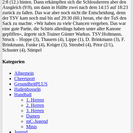
2:8 (12.) hinten. Dann erkämpften sich die Schlossherren aber den
Ausgleich (9:9), um dann in Hälfte zwei nach dem 14:15 auf 18:23
zurück zu fallen. Das war aber noch nicht die Entscheidung, denn
der TSV kam noch mal bis auf 29:30 (60.) heran, ehe der TuS den
Sack zu machte. »Wir haben zu viele Chancen vergeben. Das war
eine gute Partie, die Schiris allerdings haben unter aller Kanone
gepfiffen«, ärgerte sich Trainer Günter Warkus. TSV:Holtmann,
Struck – Hoppe (3), Thauern (4), Lippe (1), D. Brinkmann (3), F.
Brinkmann, Funke (4), Kröger (3), Streubel (4), Prior (2/1),
Schuster (4), Stimpel
Kategorien
Allgemein
Cheersport
GesundheitPLUS
Hallenbosseln
Handball
1. Herren
2. Herren
3. Herren
Damen
mC-Jugend
Minis
Jugend