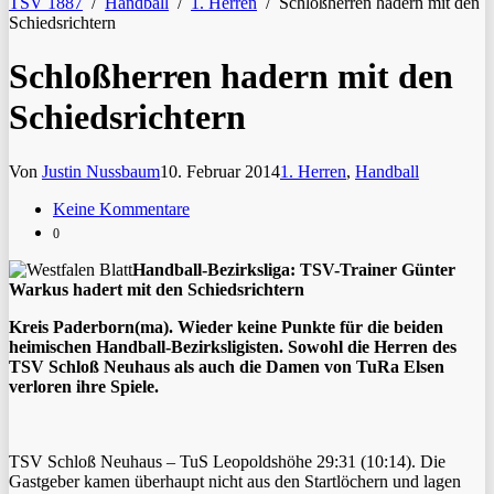
TSV 1887
/
Handball
/
1. Herren
/
Schloßherren hadern mit den
Schiedsrichtern
Schloßherren hadern mit den
Schiedsrichtern
Von
Justin Nussbaum
10. Februar 2014
1. Herren
,
Handball
Keine Kommentare
0
Handball-Bezirksliga: TSV-Trainer Günter
Warkus hadert mit den Schiedsrichtern
Kreis Paderborn(ma). Wieder keine Punkte für die beiden
heimischen Handball-Bezirksligisten. Sowohl die Herren des
TSV Schloß Neuhaus als auch die Damen von TuRa Elsen
verloren ihre Spiele.
TSV Schloß Neuhaus – TuS Leopoldshöhe 29:31 (10:14). Die
Gastgeber kamen überhaupt nicht aus den Startlöchern und lagen