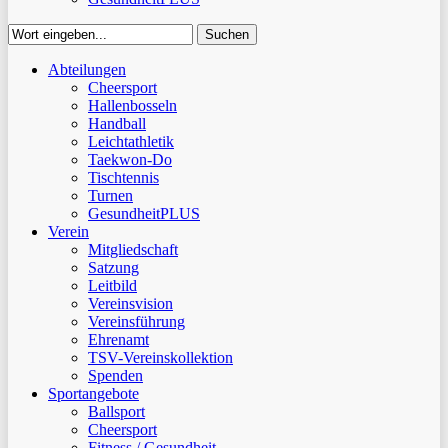
Suchen
Close
Abteilungen
Suchen
Cheersport
Hallenbosseln
Handball
Leichtathletik
Taekwon-Do
Tischtennis
Turnen
GesundheitPLUS
Verein
Mitgliedschaft
Satzung
Leitbild
Vereinsvision
Vereinsführung
Ehrenamt
TSV-Vereinskollektion
Spenden
Sportangebote
Ballsport
Cheersport
Fitness / Gesundheit