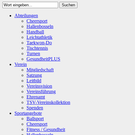
Suchen
Close
Abteilungen
Suchen
Cheersport
Hallenbosseln
Handball
Leichtathletik
Taekwon-Do
Tischtennis
Turnen
GesundheitPLUS
Verein
Mitgliedschaft
Satzung
Leitbild
Vereinsvision
Vereinsführung
Ehrenamt
TSV-Vereinskollektion
Spenden
Sportangebote
Ballsport
Cheersport
Fitness / Gesundheit
Hallenbosseln