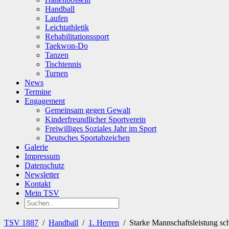
Handball
Laufen
Leichtathletik
Rehabilitationssport
Taekwon-Do
Tanzen
Tischtennis
Turnen
News
Termine
Engagement
Gemeinsam gegen Gewalt
Kinderfreundlicher Sportverein
Freiwilliges Soziales Jahr im Sport
Deutsches Sportabzeichen
Galerie
Impressum
Datenschutz
Newsletter
Kontakt
Mein TSV
TSV 1887
/
Handball
/
1. Herren
/
Starke Mannschaftsleistung s