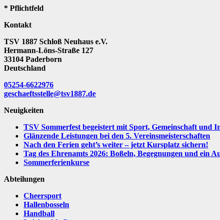
* Pflichtfeld
Kontakt
TSV 1887 Schloß Neuhaus e.V.
Hermann-Löns-Straße 127
33104 Paderborn
Deutschland
05254-6622976
geschaeftsstelle@tsv1887.de
Neuigkeiten
TSV Sommerfest begeistert mit Sport, Gemeinschaft und I
Glänzende Leistungen bei den 5. Vereinsmeisterschaften
Nach den Ferien geht’s weiter – jetzt Kursplatz sichern!
Tag des Ehrenamts 2026: Boßeln, Begegnungen und ein Aus
Sommerferienkurse
Abteilungen
Cheersport
Hallenbosseln
Handball