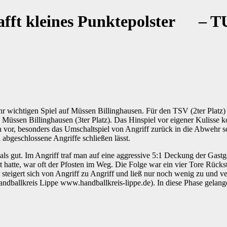
hafft kleines Punktepolster – T
hr wichtigen Spiel auf Müssen Billinghausen. Für den TSV (2ter Platz)
üssen Billinghausen (3ter Platz). Das Hinspiel vor eigener Kulisse k
 vor, besonders das Umschaltspiel von Angriff zurück in die Abweh
 abgeschlossene Angriffe schließen lässt.
 als gut. Im Angriff traf man auf eine aggressive 5:1 Deckung der Gas
t hatte, war oft der Pfosten im Weg. Die Folge war ein vier Tore Rücks
steigert sich von Angriff zu Angriff und ließ nur noch wenig zu und ve
andballkreis Lippe www.handballkreis-lippe.de). In diese Phase gelan