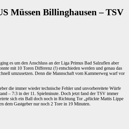
US Müssen Billinghausen – TSV
 ging es um den Anschluss an der Liga Primus Bad Salzuflen aber
onnte mit 10 Toren Differenz (!) entschieden werden und genau das
r schnell umzusetzen. Denn die Mannschaft vom Kammerweg warf vor
tgeber die immer wieder technische Fehler und unvorbereitete Würfe
tand – 7:3 in der 11. Spielminute. Doch jetzt fand der TSV immer
rirrte sich ein Ball doch noch in Richtung Tor „pfückte Mattis Lippe
gen dem Gastgeber nur noch 2 Tore in 19 Minuten.