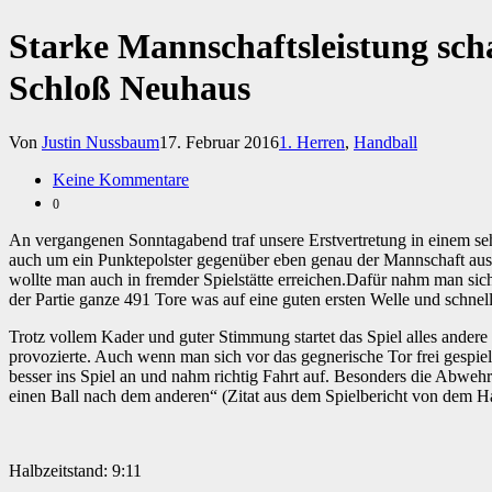
Starke Mannschaftsleistung sc
Schloß Neuhaus
Von
Justin Nussbaum
17. Februar 2016
1. Herren
,
Handball
Keine Kommentare
0
An vergangenen Sonntagabend traf unsere Erstvertretung in einem se
auch um ein Punktepolster gegenüber eben genau der Mannschaft aus M
wollte man auch in fremder Spielstätte erreichen.
Dafür nahm man sich
der Partie ganze 491 Tore was auf eine guten ersten Welle und schnell
Trotz vollem Kader und guter Stimmung startet das Spiel alles andere
provozierte. Auch wenn man sich vor das gegnerische Tor frei gespiel
besser ins Spiel an und nahm richtig Fahrt auf. Besonders die Abwehr 
einen Ball nach dem anderen“ (Zitat aus dem Spielbericht von dem H
Halbzeitstand: 9:11