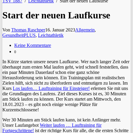
TSV 1887
/
Leichtathletik
/
Start der neuen Laufkurse
Start der neuen Laufkurse
Von
Thomas Raschper
16. Januar 2023
Allgemein
,
GesundheitPLUS
,
Leichtathletik
Keine Kommentare
0
In Kürze starten unsere neuen Laufkurse. Wer nach langer Zeit oder
überhaupt zum ersten Mal laufen geht, wird schnell feststellen, dass
ein paar Minuten Dauerlauf schon eine ganz schöne
Herausforderung sein können. Ein Trainingsplan mit realistischen
Zielen hilft, sich nicht zu überfordern und entmutigen zu lassen. Im
Kurs
Los laufen… Lauftraining für Einsteiger!
erlernen Sie mit uns
die Grundlagen des Laufens. Ziel dieses Kurses ist es, 30 Minuten
am Stück laufen zu können. Der Kurs startet am Mittwoch, den
18.01.2023 – es gibt noch einige wenige Plätze für
Kurzentschlossene!
Wer 30 Minuten am Stück laufen kann, ist kein Anfänger mehr.
Unser Laufangebot
Weiter laufen … Lauftraining für
Fortgeschrittene!
ist der richtige Kurs für alle, die die ersten Schritte