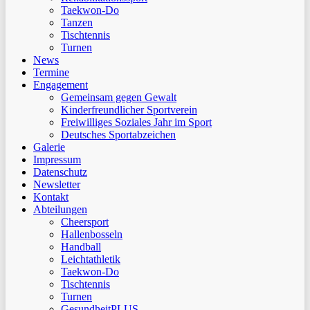
Taekwon-Do
Tanzen
Tischtennis
Turnen
News
Termine
Engagement
Gemeinsam gegen Gewalt
Kinderfreundlicher Sportverein
Freiwilliges Soziales Jahr im Sport
Deutsches Sportabzeichen
Galerie
Impressum
Datenschutz
Newsletter
Kontakt
Abteilungen
Cheersport
Hallenbosseln
Handball
Leichtathletik
Taekwon-Do
Tischtennis
Turnen
GesundheitPLUS