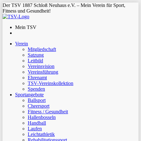
Der TSV 1887 Schloß Neuhaus e.V. – Mein Verein für Sport,
Fitness und Gesundheit!
Mein TSV
Verein
Mitgliedschaft
Satzung
Leitbild
Vereinsvision
Vereinsführung
Ehrenamt
TSV-Vereinskollektion
Spenden
Sportangebote
Ballsport
Cheersport
Fitness / Gesundheit
Hallenbosseln
Handball
Laufen
Leichtathletik
Rehabilitationssport