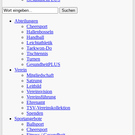
Suchen
Close
Abteilungen
Suchen
Cheersport
Hallenbosseln
Handball
Leichtathletik
Taekwon-Do
Tischtennis
Turnen
GesundheitPLUS
Verein
Mitgliedschaft
Satzung
Leitbild
Vereinsvision
Vereinsführung
Ehrenamt
TSV-Vereinskollektion
Spenden
Sportangebote
Ballsport
Cheersport
Fitness / Gesundheit