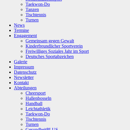
Taekwon-Do
Tanzen
Tischtennis
Turnen
News
Termine
Engagement
Gemeinsam gegen Gewalt
Kinderfreundlicher Sportverein
Freiwilliges Soziales Jahr im Sport
Deutsches Sportabzeichen
Galerie
Impressum
Datenschutz
Newsletter
Kontakt
Abteilungen
Cheersport
Hallenbosseln
Handball
Leichtathletik
Taekwon-Do
Tischtennis
Turnen
GesundheitPLUS