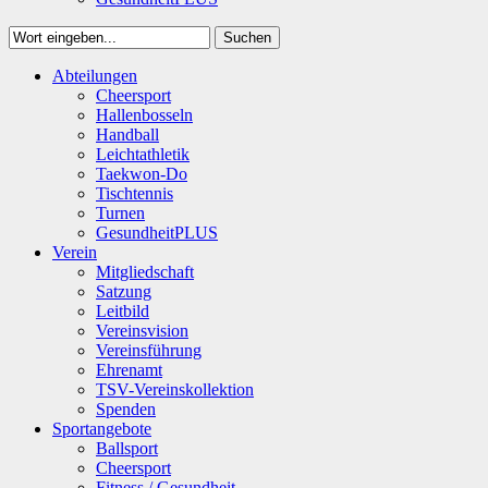
Suchen
Close
Abteilungen
Suchen
Cheersport
Hallenbosseln
Handball
Leichtathletik
Taekwon-Do
Tischtennis
Turnen
GesundheitPLUS
Verein
Mitgliedschaft
Satzung
Leitbild
Vereinsvision
Vereinsführung
Ehrenamt
TSV-Vereinskollektion
Spenden
Sportangebote
Ballsport
Cheersport
Fitness / Gesundheit