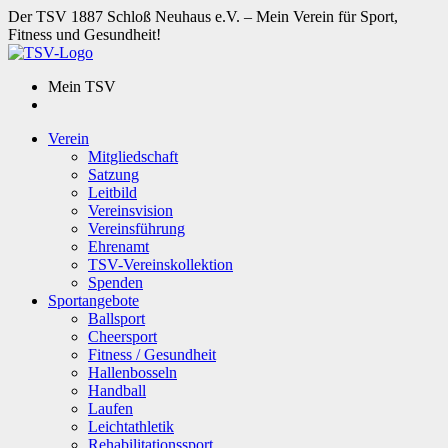
Der TSV 1887 Schloß Neuhaus e.V. – Mein Verein für Sport,
Fitness und Gesundheit!
Mein TSV
Verein
Mitgliedschaft
Satzung
Leitbild
Vereinsvision
Vereinsführung
Ehrenamt
TSV-Vereinskollektion
Spenden
Sportangebote
Ballsport
Cheersport
Fitness / Gesundheit
Hallenbosseln
Handball
Laufen
Leichtathletik
Rehabilitationssport