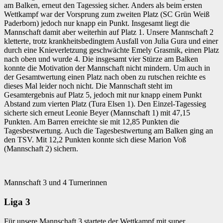
am Balken, erneut den Tagessieg sicher. Anders als beim ersten
Wettkampf war der Vorsprung zum zweiten Platz (SC Grün Weiß
Paderborn) jedoch nur knapp ein Punkt. Insgesamt liegt die
Mannschaft damit aber weiterhin auf Platz 1. Unsere Mannschaft 2
kletterte, trotz krankheitsbedingtem Ausfall von Julia Gura und einer
durch eine Knieverletzung geschwächte Emely Grasmik, einen Platz
nach oben und wurde 4. Die insgesamt vier Stürze am Balken
konnte die Motivation der Mannschaft nicht mindern. Um auch in
der Gesamtwertung einen Platz nach oben zu rutschen reichte es
dieses Mal leider noch nicht. Die Mannschaft steht im
Gesamtergebnis auf Platz 5, jedoch mit nur knapp einem Punkt
Abstand zum vierten Platz (Tura Elsen 1). Den Einzel-Tagessieg
sicherte sich erneut Leonie Beyer (Mannschaft 1) mit 47,15
Punkten. Am Barren erreichte sie mit 12,85 Punkten die
Tagesbestwertung. Auch die Tagesbestwertung am Balken ging an
den TSV. Mit 12,2 Punkten konnte sich diese Marion Voß
(Mannschaft 2) sichern.
Mannschaft 3 und 4 Turnerinnen
Liga 3
Für unsere Mannschaft 3 startete der Wettkampf mit super